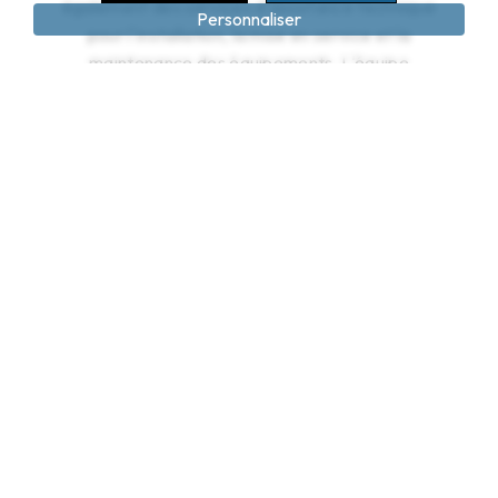
également des services d'assistance technique
Personnaliser
pour l'installation, la mise en service et la
maintenance des équipements. L'équipe
technique qualifiée est disponible pour répondre
à toutes vos questions et assurer un suivi
personnalisé de vos projets.
ADRESSE ET CONTACT
Vous pouvez retrouver Bemts au 1 Rue
d'Angoulême 16400 La Couronne. Pour toute
demande d'information ou de devis, n'hésitez
pas à les contacter au 05 45 90 50 04.
En choisissant Bemts pour l'acquisition de
variateurs à Barbezieux-Saint-Hilaire, vous
faites le choix de la qualité, de la fiabilité et de
l'expertise dans le domaine de l'électrotechnique
industrielle. Faites confiance à une entreprise
locale reconnue pour son professionnalisme et