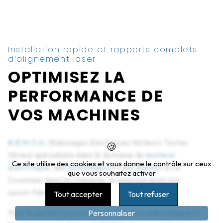
Installation rapide et rapports complets
d’alignement laser
OPTIMISEZ LA
PERFORMANCE DE
VOS MACHINES
B.E.M.T.S.
(Bobinages Electriques Moteurs Toutes
Séries) spécialisée dans le domaine du
moteur
Ce site utilise des cookies et vous donne le contrôle sur ceux
électrique
, des
bobinages
et des
induits
à La
que vous souhaitez activer
Couronne dans la Charente, 16 propose aussi son
savoir-faire en lignage laser.
Tout accepter
Tout refuser
Pour le perfectionnement des aides en
mécanique
et
Personnaliser