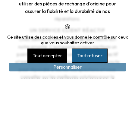
utiliser des pièces de rechange d'origine pour
assurer la fiabilité et la durabilité de nos
réparations.
UN SERVICE CLIENT RÉACTIF
Ce site utilise des cookies et vous donne le contrôle sur ceux
Chez Bemts, la satisfaction de nos clients est
que vous souhaitez activer
notre priorité. C'est pourquoi nous mettons un
point d'honneur à offrir un service client réactif
Tout accepter
Tout refuser
et personnalisé. Notre équipe est à votre écoute
Personnaliser
pour répondre à toutes vos questions et vous
conseiller sur les meilleures solutions pour la
réparation de votre moteur électrique.
DES DÉLAIS D'INTERVENTION RAPIDES
Nous comprenons l'importance de la rapidité
d'intervention lorsqu'il s'agit de la réparation d'un
moteur électrique. C'est pourquoi nous nous
engageons à intervenir dans les meilleurs délais