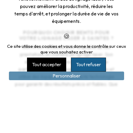
pouvez améliorer la productivité, réduire les
temps d'arrêt, et prolonger la durée de vie de vos
équipements.
POURQUOI CHOISIR BEMTS POUR
VOTRE LIGNAGE LASER À SAINTES ?
Ce site utilise des cookies et vous donne le contrôle sur ceux
Bemts est reconnue pour la qualité de ses
que vous souhaitez activer
prestations en matière de lignage laser. Son
équipe de techniciens qualifiés maîtrise
Tout accepter
Tout refuser
parfaitement les techniques de calibration et
Personnaliser
utilise des équipements de haute technologie
pour garantir des résultats précis et fiables. Que
vous soyez dans l'industrie, l'automobile,
l'aéronautique, ou tout autre secteur nécessitant
du lignage laser, Bemts saura répondre à vos
besoins.
CONTACTEZ BEMTS POUR VOTRE
PROCHAIN LIGNAGE LASER