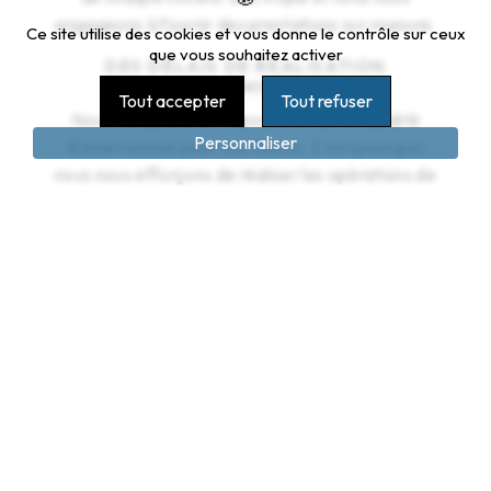
engageons à fournir des prestations sur-mesure.
Ce site utilise des cookies et vous donne le contrôle sur ceux
que vous souhaitez activer
DES DÉLAIS DE RÉALISATION
OPTIMISÉS
Tout accepter
Tout refuser
Nous comprenons l'importance de la rapidité
Personnaliser
d'intervention pour nos clients. C'est pourquoi
nous nous efforçons de réaliser les opérations de
bobinage dans les meilleurs délais, tout en
garantissant la qualité de notre travail. Chez
Bemts, la réactivité est au cœur de notre
démarche.
LA SATISFACTION CLIENT, NOTRE
PRIORITÉ
Chez Bemts, la satisfaction de nos clients est
notre priorité absolue. Nous mettons un point
d'honneur à écouter leurs besoins, à leur
apporter des conseils personnalisés et à assurer
un suivi de qualité tout au long de notre